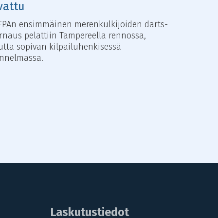
vattu
PAn ensimmäinen merenkulkijoiden darts-
rnaus pelattiin Tampereella rennossa,
tta sopivan kilpailuhenkisessä
unnelmassa.
Laskutustiedot