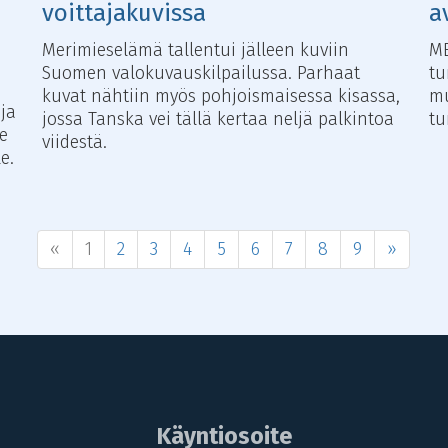
voittajakuvissa
a
Merimieselämä tallentui jälleen kuviin
ME
Suomen valokuvauskilpailussa. Parhaat
tu
kuvat nähtiin myös pohjoismaisessa kisassa,
mu
ja
jossa Tanska vei tällä kertaa neljä palkintoa
t
e
viidestä.
e.
«
1
2
3
4
5
6
7
8
9
»
Käyntiosoite