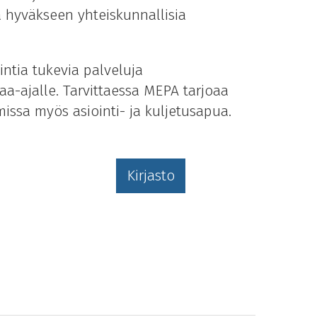
ä hyväkseen yhteiskunnallisia
ntia tukevia palveluja
a-ajalle. Tarvittaessa MEPA tarjoaa
missa myös asiointi- ja kuljetusapua.
Kirjasto