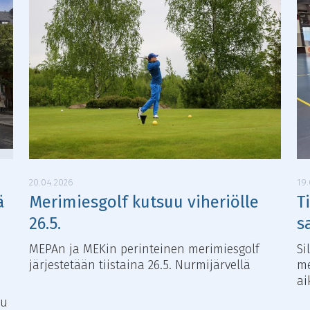
20.04.2026
19
ä
Merimiesgolf kutsuu viheriölle
T
26.5.
s
MEPAn ja MEKin perinteinen merimiesgolf
Si
järjestetään tiistaina 26.5. Nurmijärvellä
me
ai
uu