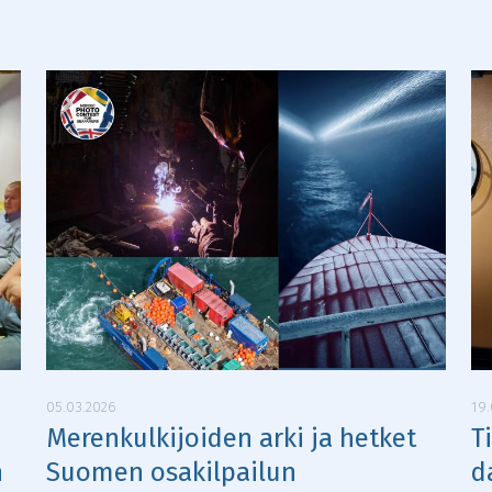
05.03.2026
19.
Merenkulkijoiden arki ja hetket
T
n
Suomen osakilpailun
d