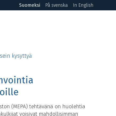
Suomeksi
På svenska
In English
sein kysyttyä
nvointia
oille
ston (MEPA) tehtävänä on huolehtia
nkulkijat voisivat mahdollisimman