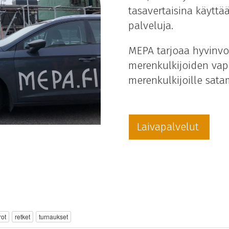
tasavertaisina käyttä
palveluja.
MEPA tarjoaa hyvinvoi
merenkulkijoiden vapa
merenkulkijoille sata
Laivapalvelut
rot
retket
turnaukset