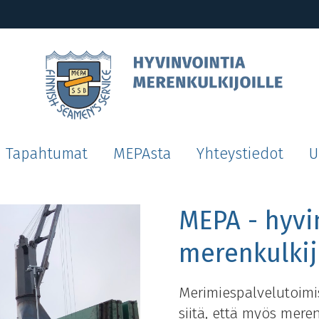
Tapahtumat
MEPAsta
Yhteystiedot
U
MEPA - hyvi
merenkulkij
Merimiespalvelutoimi
siitä, että myös mere