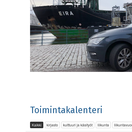
Toimintakalenteri
Kaikki
kirjasto
kulttuuri ja käsityöt
liikunta
liikuntavuo