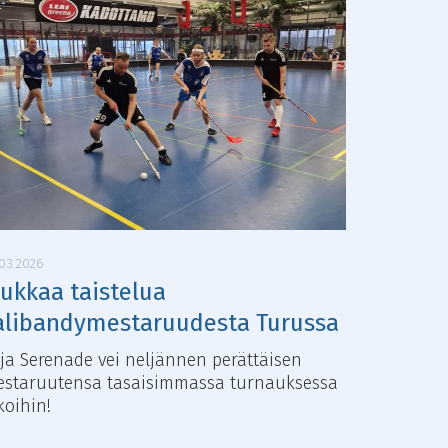
.03.2026
iukkaa taistelua
alibandymestaruudesta Turussa
lja Serenade vei neljännen perättäisen
staruutensa tasaisimmassa turnauksessa
koihin!